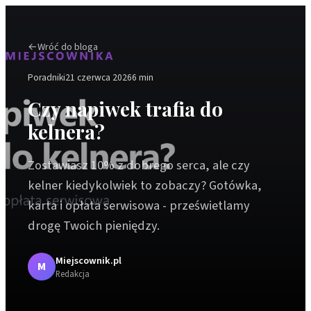
←
Wróć do bloga
Poradniki
21 czerwca 2026
6 min
Czy napiwek trafia do
kelnera?
Zostawiasz 10% z dobrego serca, ale czy
kelner kiedykolwiek to zobaczy? Gotówka,
karta i opłata serwisowa - prześwietlamy
drogę Twoich pieniędzy.
Miejscownik.pl
M
Redakcja