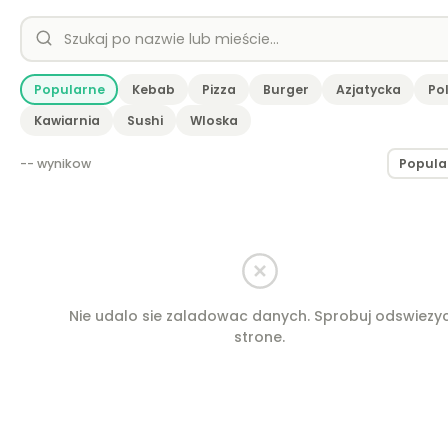
Popularne
Kebab
Pizza
Burger
Azjatycka
Po
Kawiarnia
Sushi
Wloska
-- wynikow
Nie udalo sie zaladowac danych. Sprobuj odswiezy
strone.