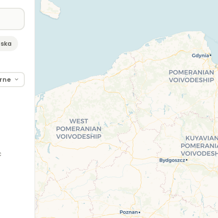
lska
c