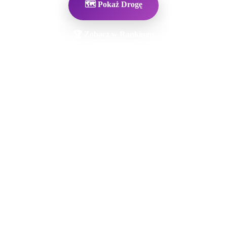
🗺️ Pokaż Drogę
🏆 Zobacz w Rankingu
🗳️ Byłeś w AIM AROI
Restaurant?
Pomóż innym - oceń to miejsce!