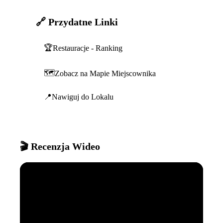
🔗 Przydatne Linki
🏆
Restauracje - Ranking
🗺️
Zobacz na Mapie Miejscownika
📍
Nawiguj do Lokalu
🎬 Recenzja Wideo