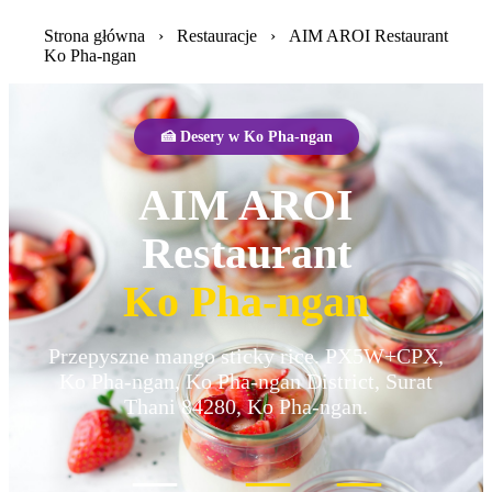
Strona główna
›
Restauracje
›
AIM AROI Restaurant
Ko Pha-ngan
🍰 Desery w Ko Pha-ngan
AIM AROI
Restaurant
Ko Pha-ngan
Przepyszne mango sticky rice. PX5W+CPX,
Ko Pha-ngan, Ko Pha-ngan District, Surat
Thani 84280, Ko Pha-ngan.
—
—
—