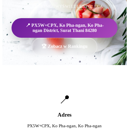
W RANKINGU
WYŚWIETLEŃ
POLECA
📍 PX5W+CPX, Ko Pha-ngan, Ko Pha-
ngan District, Surat Thani 84280
🏆 Zobacz w Rankingu
📍
Adres
PX5W+CPX, Ko Pha-ngan, Ko Pha-ngan