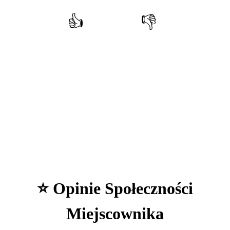
👍
👎
Polecam!
Nie polecam
Głosów:
—
⭐ Opinie Społeczności
Miejscownika