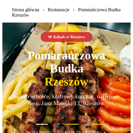
Strona główna
›
Restauracje
›
Pomarańczowa Budka
Rzeszów
🥙 Kebab w Rzeszów
Pomarańczowa
Budka
Rzeszów
Kebab w bułce, kraftowy kurczak, najlepsze
sosy. Jana Matejki 13, Rzeszów.
—
—
—
W RANKINGU
WYŚWIETLEŃ
POLECA