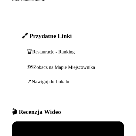
🔗 Przydatne Linki
🏆
Restauracje - Ranking
🗺️
Zobacz na Mapie Miejscownika
📍
Nawiguj do Lokalu
🎬 Recenzja Wideo