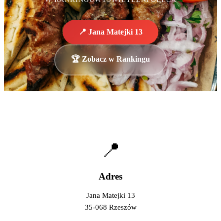
📍 Jana Matejki 13
🏆 Zobacz w Rankingu
📍
Adres
Jana Matejki 13
35-068 Rzeszów