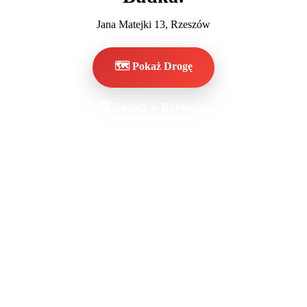
Jana Matejki 13, Rzeszów
🗺️ Pokaż Drogę
🏆 Zobacz w Rankingu
🗳️ Byłeś w Pomarańczowa