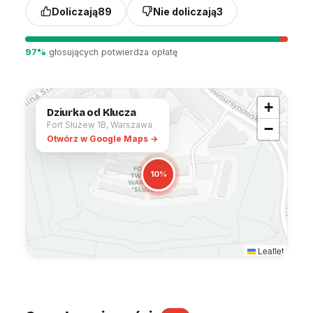
Doliczają
89
Nie doliczają
3
97%
głosujących potwierdza opłatę
+
Dziurka od Klucza
Fort Służew 1B, Warszawa
−
Otwórz w Google Maps →
10%
Leaflet