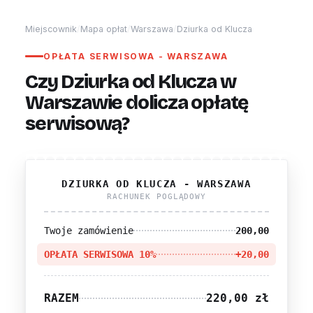
Miejscownik
/
Mapa opłat
/
Warszawa
/
Dziurka od Klucza
OPŁATA SERWISOWA - WARSZAWA
Czy Dziurka od Klucza w
Warszawie dolicza opłatę
serwisową?
DZIURKA OD KLUCZA - WARSZAWA
RACHUNEK POGLĄDOWY
Twoje zamówienie
200,00
OPŁATA SERWISOWA 10%
+20,00
RAZEM
220,00 zł