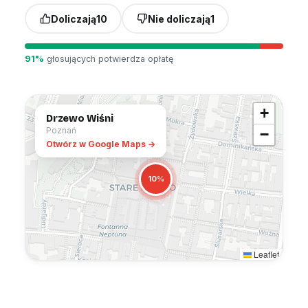
Doliczają
10
Nie doliczają
1
91%
głosujących potwierdza opłatę
+
Drzewo Wiśni
Poznań
−
Otwórz w Google Maps →
10%
Leaflet