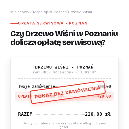
Miejscownik
/
Mapa opłat
/
Poznań
/
Drzewo Wiśni
OPŁATA SERWISOWA - POZNAŃ
Czy Drzewo Wiśni w Poznaniu
dolicza opłatę serwisową?
DRZEWO WIŚNI - POZNAŃ
RACHUNEK POGLĄDOWY · 2 OSOBY
Twoje zamówienie
200,00
POKAZ BEZ ZAMÓWIENIA
OPŁATA SERWISOWA 10%
+20,00
RAZEM
220,00 zł
Kwoty poglądowe. Stawka i zasady: według zgłoszeń
gości.