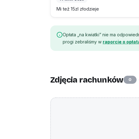
Mi też 15zl złodzieje
Opłata „na kwiatki” nie ma odpowiedn
progi zebraliśmy w
raporcie o opła
Zdjęcia rachunków
0