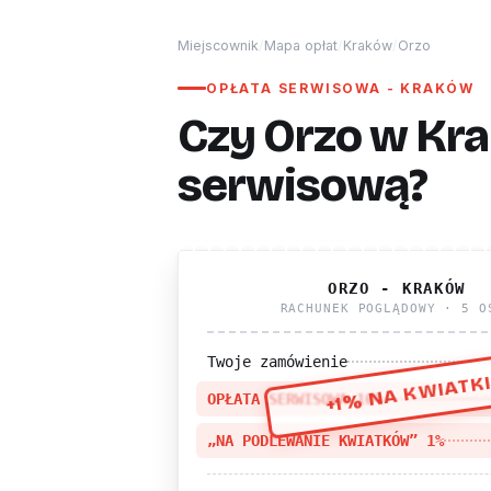
Miejscownik
/
Mapa opłat
/
Kraków
/
Orzo
OPŁATA SERWISOWA - KRAKÓW
Czy Orzo w Kra
serwisową?
ORZO - KRAKÓW
RACHUNEK POGLĄDOWY · 5 O
Twoje zamówienie
+1% NA KWIATK
OPŁATA SERWISOWA 10%
„NA PODLEWANIE KWIATKÓW” 1%