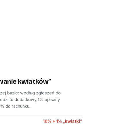
ewanie kwiatków”
szej bazie: według zgłoszeń do
hodzi tu dodatkowy 1% opisany
1% do rachunku.
10% + 1% „kwiatki”