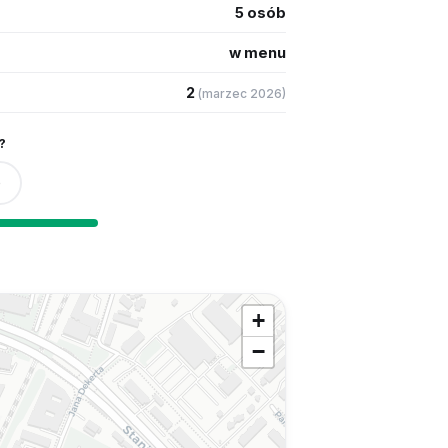
5 osób
w menu
2
(marzec 2026)
?
0
+
−