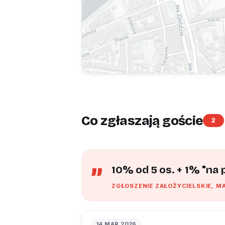
Co zgłaszają goście
2
10% od 5 os. + 1% "na
ZGŁOSZENIE ZAŁOŻYCIELSKIE, M
14 MAR 2026