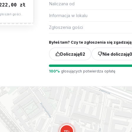
Naliczana od
222,00 zł
głoszeń gości.
Informacja w lokalu
Zgłoszenia gości
Byłeś tam? Czy te zgłoszenia się zgadzają
Doliczają
62
Nie doliczają
100%
głosujących potwierdza opłatę
11%