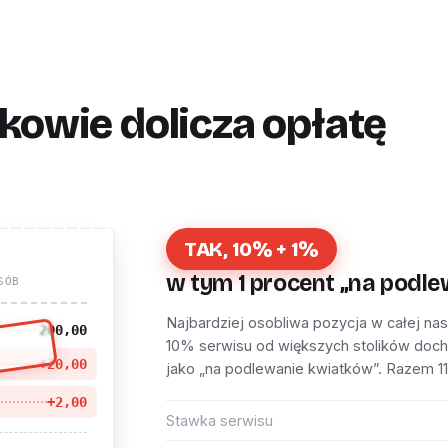
kowie dolicza opłatę
TAK, 10% + 1%
w tym 1 procent „na podl
SÓB
Najbardziej osobliwa pozycja w całej na
200,00
10% serwisu od większych stolików doc
I
+20,00
jako „na podlewanie kwiatków”. Razem 1
+2,00
Stawka serwisu