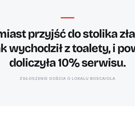
iast przyjść do stolika z
k wychodził z toalety, i po
doliczyła 10% serwisu.
ZGŁOSZENIE GOŚCIA O LOKALU BOSCAIOLA