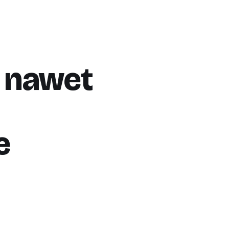
i nawet
e