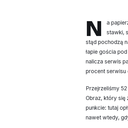
N
a papier
stawki, 
stąd pochodzą na
łapie gościa pod
nalicza serwis pa
procent serwisu 
Przejrzeliśmy 52
Obraz, który się
punkcie: tutaj o
nawet wtedy, gdy 