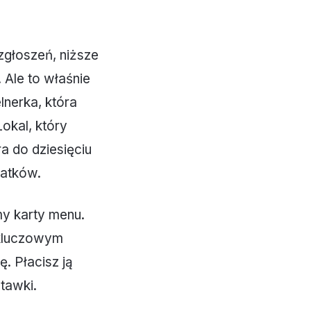
zgłoszeń, niższe
 Ale to właśnie
lnerka, która
okal, który
ra do dziesięciu
iatków.
my karty menu.
m kluczowym
. Płacisz ją
stawki.