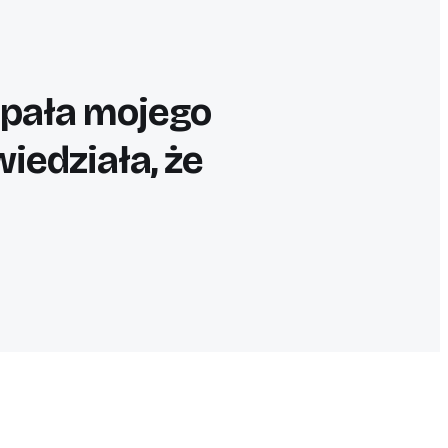
łapała mojego
wiedziała, że