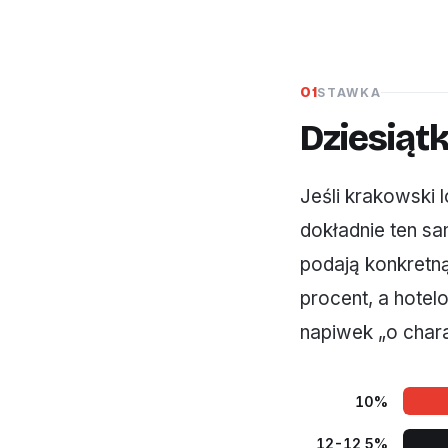
01
STAWKA
Dziesiąt
Jeśli krakowski 
dokładnie ten sa
podają konkretną
procent, a hotel
napiwek „o char
10%
12-12,5%