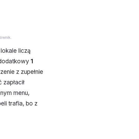
ownik.
lokale liczą
a dodatkowy
1
szenie z zupełnie
ć zapłacił
adnym menu,
li trafia, bo z