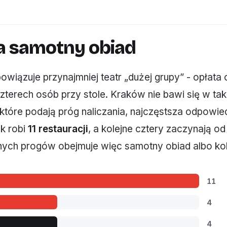
a samotny obiad
iązuje przynajmniej teatr „dużej grupy” - opłata o
zterech osób przy stole. Kraków nie bawi się w taki
 które podają próg naliczania, najczęstsza odpowie
ak robi
11 restauracji
, a kolejne cztery zaczynają 
ych progów obejmuje więc samotny obiad albo ko
11
4
4