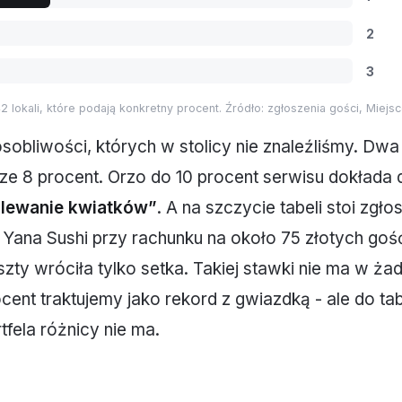
2
3
 lokali, które podają konkretny procent. Źródło: zgłoszenia gości, Miejsc
obliwości, których w stolicy nie znaleźliśmy. Dwa 
sze 8 procent. Orzo do 10 procent serwisu dokład
dlewanie kwiatków”
. A na szczycie tabeli stoi zgło
 w Yana Sushi przy rachunku na około 75 złotych goś
szty wróciła tylko setka. Takiej stawki nie ma w ż
cent traktujemy jako rekord z gwiazdką - ale do tabe
fela różnicy nie ma.