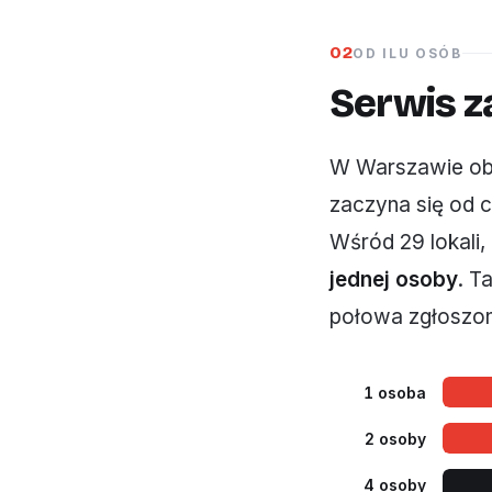
02
OD ILU OSÓB
Serwis z
W Warszawie obow
zaczyna się od c
Wśród 29 lokali,
jednej osoby
. T
połowa zgłoszon
1 osoba
2 osoby
4 osoby