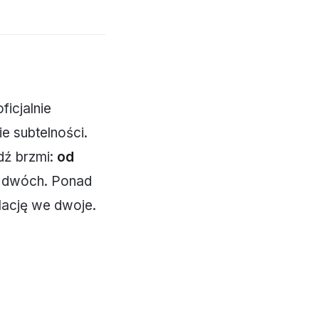
ficjalnie
e subtelności.
dź brzmi:
od
od dwóch. Ponad
lację we dwoje.