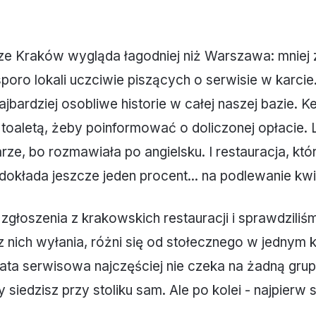
ze Kraków wygląda łagodniej niż Warszawa: mniej 
sporo lokali uczciwie piszących o serwisie w karcie.
jbardziej osobliwe historie w całej naszej bazie. Ke
 toaletą, żeby poinformować o doliczonej opłacie. L
rze, bo rozmawiała po angielsku. I restauracja, któ
dokłada jeszcze jeden procent... na podlewanie kw
 zgłoszenia z krakowskich restauracji i sprawdziliś
 z nich wyłania, różni się od stołecznego w jedny
płata serwisowa najczęściej nie czeka na żadną grupę
siedzisz przy stoliku sam. Ale po kolei - najpierw 