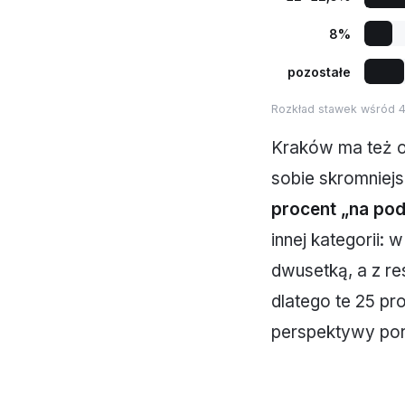
8%
pozostałe
Rozkład stawek wśród 42
Kraków ma też os
sobie skromniej
procent „na po
innej kategorii:
dwusetką, a z re
dlatego te 25 pro
perspektywy port