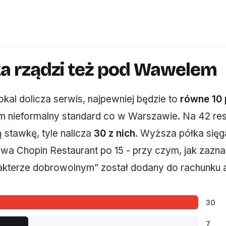
ka rządzi też pod Wawelem
lokal dolicza serwis, najpewniej będzie to
równe 10 
m nieformalny standard co w Warszawie. Na 42 res
 stawkę, tyle nalicza
30 z nich
. Wyższa półka sięga
owa Chopin Restaurant po 15 - przy czym, jak zazn
akterze dobrowolnym” został dodany do rachunku 
30
7