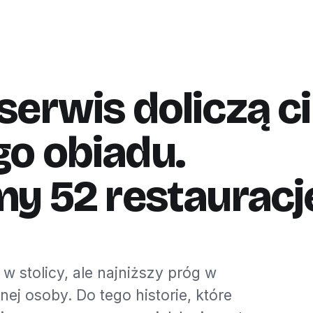
erwis doliczą c
o obiadu.
my 52 restauracj
w stolicy, ale najniższy próg w
nej osoby. Do tego historie, które