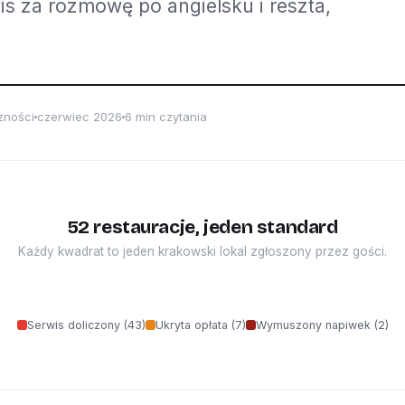
s za rozmowę po angielsku i reszta,
zności
czerwiec 2026
6 min czytania
52 restauracje, jeden standard
Każdy kwadrat to jeden krakowski lokal zgłoszony przez gości.
Serwis doliczony (43)
Ukryta opłata (7)
Wymuszony napiwek (2)