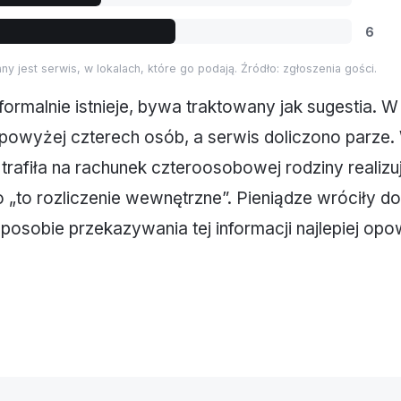
6
ny jest serwis, w lokalach, które go podają. Źródło: zgłoszenia gości.
formalnie istnieje, bywa traktowany jak sugestia. W
powyżej czterech osób, a serwis doliczono parze.
 trafiła na rachunek czteroosobowej rodziny realizu
 „to rozliczenie wewnętrzne”. Pieniądze wróciły d
 sposobie przekazywania tej informacji najlepiej op