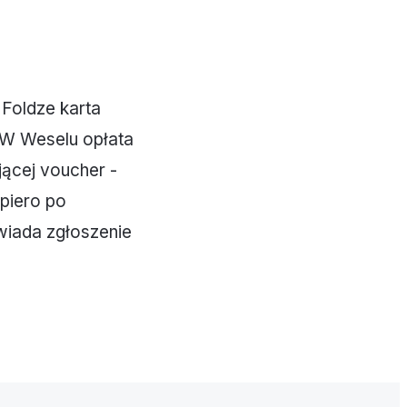
 Foldze karta
 W Weselu opłata
jącej voucher -
opiero po
owiada zgłoszenie