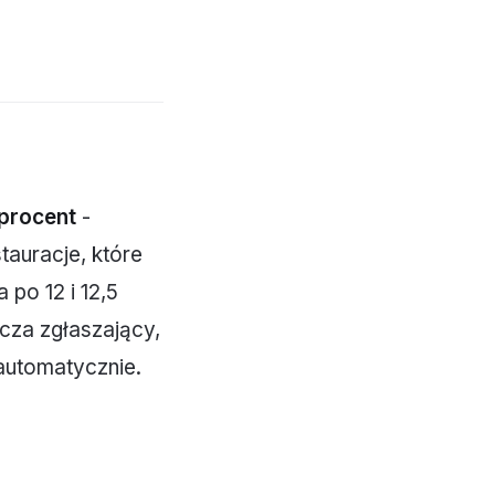
procent
-
tauracje, które
 po 12 i 12,5
acza zgłaszający,
automatycznie.